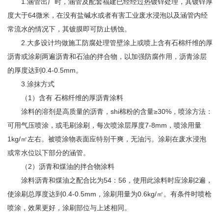
1.涵管出厂时，涵管及配套福建已经经过热镀锌处理，其镀锌厚
度大于64微米，在没有盐碱水或者有害工业废水浸泡以及涵管内经
常流水的情况下，其镀膜即可防止锈蚀。
2.大多设计均做施工防腐处理管壁涂上或喷上含有石棉纤维的厚
沥青或涂刷两遍沥青和石油的拌合物，以加强防腐作用，沥青涂层
的厚度达到0.4-0.5mm。
3.涂抹方式
（1）含有 石棉纤维的厚沥青涂料
涂料的溶剂是高质量的沥青，shi棉粉的含量≥30%，喷涂方法：
可用气压喷涂，或毛刷涂刷，每次喷涂层厚度7-8mm，喷涂用量
1kg/㎡左右。被喷涂物表面应特别干爽，无油污。涂刷在废水浸泡
或常水位以下部分的涵管。
（2）沥青和煤油的拌合物涂料
涂料沥青和煤油之配合比为54：56，使用此涂料时应涂刷2遍，
使涂刷总厚度达到0.4-0.5mm，涂刷用量为0.6kg/㎡。有条件时喷枪
喷涂，效果更好，涂刷部位与上述相同。