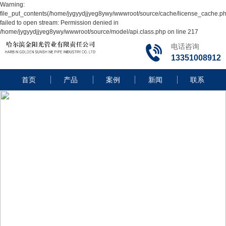
Warning:
file_put_contents(/home/jygyydjjyeg8ywy/wwwroot/source/cache/license_cache.ph
failed to open stream: Permission denied in
/home/jygyydjjyeg8ywy/wwwroot/source/model/api.class.php on line 217
电话咨询
13351008912
首页
产品
案例
新闻
联系